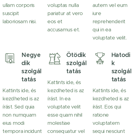
ullam corporis
voluptas nulla
autem vel eum
suscipit
pariatur at vero
iure
laboriosam nisi.
eos et
reprehenderit
accusamus et.
qui in ea
voluptate velit.
Negye
Ötödik
Hatodi
dik
szolgál
k
szolgál
tatás
szolgál
tatás
tatás
Kattints ide, és
Kattints ide, és
kezdheted is az
Kattints ide, és
kezdheted is az
írást. In ea
kezdheted is az
írást. Sed quia
voluptate velit
írást. Eos qui
non numquam
esse quam nihil
ratione
eius modi
molestiae
voluptatem
tempora incidunt
consequatur vel
sequi nesciunt