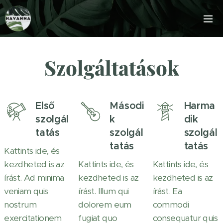
Szolgáltatások
Első
Másodi
Harma
szolgál
k
dik
tatás
szolgál
szolgál
tatás
tatás
Kattints ide, és
kezdheted is az
Kattints ide, és
Kattints ide, és
írást. Ad minima
kezdheted is az
kezdheted is az
veniam quis
írást. Illum qui
írást. Ea
nostrum
dolorem eum
commodi
exercitationem
fugiat quo
consequatur quis