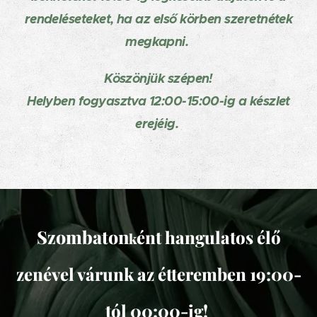
rendeléseteket, ha az első körben szeretnétek
megkapni.
Köszönjük szépen!
Helyben fogyasztva 12:00-15:00-ig a készlet
erejéig.
Szombaton
ént hangulatos élő
k
zenével várunk az étteremben 19:00-
tól 00:00-ig!