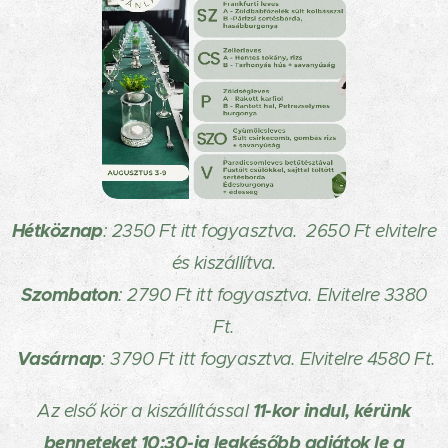
H
étköznap
: 2350
Ft itt fogyasztva. 2650
Ft elvitelre
és kiszállítva.
Szombaton
: 2790 Ft itt fogyasztva.
Elvitelre 3380
Ft.
Vasárnap
: 3790 Ft itt fogyasztva. Elvitelre 4580 Ft.
11-kor indul, kérünk
Az első kör a kiszállítással
benneteket 10:30-ig legkésőbb adjátok le a