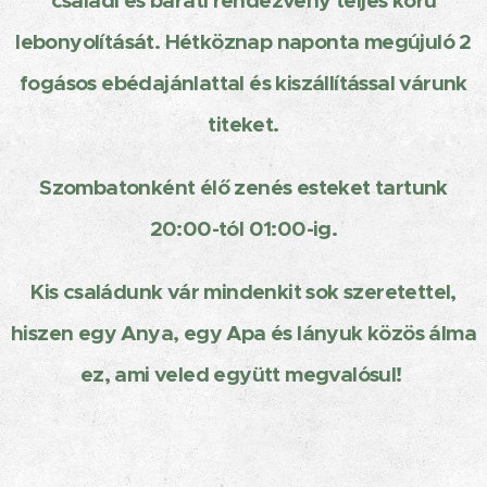
családi és baráti rendezvény teljes körű
lebonyolítását. Hétköznap naponta megújuló 2
fogásos ebédajánlattal és kiszállítással várunk
titeket.
Szombatonként élő zenés esteket tartunk
20:00-tól 01:00-ig.
Kis családunk vár mindenkit sok szeretettel,
hiszen egy Anya, egy Apa és lányuk közös álma
ez, ami veled együtt megvalósul!