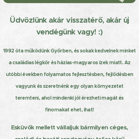
Üdvözlünk akár visszatérő, akár új
vendégünk vagy! :)
1992 óta működünk Győrben, és sokak kedvelnek minket
a családias légkör és házias-magyaros ízek miatt.
Az
utóbbi években folyamatos fejlesztésben, fejlődésben
vagyunk és szeretnénk egy olyan környezetet
teremteni, ahol mindenki jól érezheti magát és
finomakat ehet, ihat!
Esküvők mellett vállaljuk bármilyen céges,